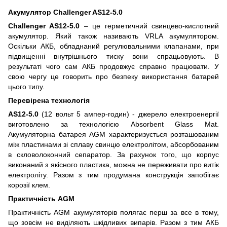
Акумулятор Challenger AS12-5.0
Challenger AS12-5.0
– це герметичний свинцево-кислотний
акумулятор. Який також називають VRLA акумулятором.
Оскільки АКБ, обладнаний регулювальними клапанами, при
підвищенні внутрішнього тиску вони спрацьовують. В
результаті чого сам АКБ продовжує справно працювати. У
свою чергу це говорить про безпеку використання батарей
цього типу.
Перевірена технологія
AS12-5.0
(12 вольт 5 ампер-годин) - джерело електроенергії
виготовлено за технологією Absorbent Glass Mat.
Акумуляторна батарея AGM характеризується розташованим
між пластинами зі сплаву свинцю електролітом, абсорбованим
в скловолоконний сепаратор. За рахунок того, що корпус
виконаний з якісного пластика, можна не переживати про витік
електроліту. Разом з тим продумана конструкція запобігає
корозії клем.
Практичність AGM
Практичність AGM акумуляторів полягає перш за все в тому,
що зовсім не виділяють шкідливих випарів. Разом з тим АКБ