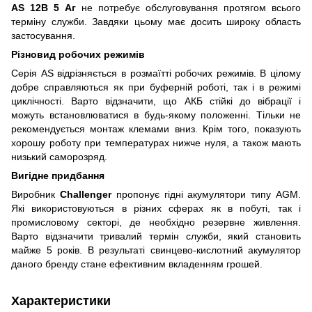
AS 12В 5 Аг
не потребує обслуговування протягом всього
терміну служби. Завдяки цьому має досить широку область
застосування.
Різновид робочих режимів
Серія AS відрізняється в розмаїтті робочих режимів. В цілому
добре справляються як при буферній роботі, так і в режимі
циклічності. Варто відзначити, що АКБ стійкі до вібрації і
можуть встановлюватися в будь-якому положенні. Тільки не
рекомендується монтаж клемами вниз. Крім того, показують
хорошу роботу при температурах нижче нуля, а також мають
низький саморозряд.
Вигідне придбання
Виробник
Challenger
пропонує гідні акумулятори типу AGM.
Які використовуються в різних сферах як в побуті, так і
промисловому секторі, де необхідно резервне живлення.
Варто відзначити тривалий термін служби, який становить
майже 5 років. В результаті свинцево-кислотний акумулятор
даного бренду стане ефективним вкладенням грошей.
Характеристики