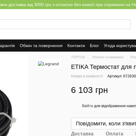
на доставка від 3000 грн з оплатою без комісії при отриманні на Н
арантія
Обмін та повернення
Контакти
Блог
Угода користув
TOPTOK
Розетки та вимикачі
Роз
ETIKA Термостат для п
Немає в наявності
Артикул: 672630
6 103 грн
Ввійти
для відображення накоп
%
Повідомити, коли з'яви
Доставка
Оплата