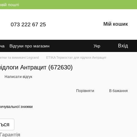
овій пошті
073 222 67 25
Мій кошик
Вхід
ача
Відгуки про магазин
Укр
етки та вимикачі Legrand
ETIKA Термостат для підлоги Антрацит
ідлоги Антрацит (672630)
Написати відгук
Порівняти
В бажання
ичувальної знижки
ться
Гарантія