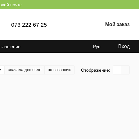
овой почте
073 222 67 25
Мой заказ
Вход
оглашение
Рус
и
сначала дешевле
по названию
Отображение: