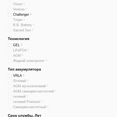
Vision
0
Ventura
0
Challenger
1
Trojan
0
B.B. Battery
0
Sacred Sun
0
Технология
GEL
1
LiFePO4
0
AGM
0
Жидкий электролит
0
Тип аккумулятора
VRLA
1
Літієвий
0
AGM мультигелевий
0
AGM свинцево-кислотний
0
гелевий
0
гелевий Premium
0
Свинцово-кислотный
0
Срок службы, Лет