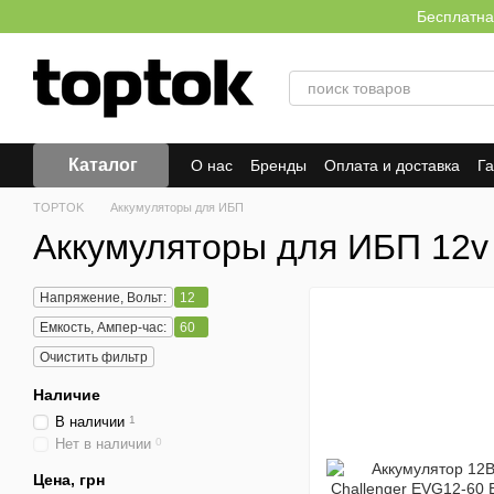
Перейти к основному контенту
Бесплатна
Каталог
О нас
Бренды
Оплата и доставка
Г
Отзывы о магазине
TOPTOK
Аккумуляторы для ИБП
Аккумуляторы для ИБП 12v
Напряжение, Вольт:
12
Емкость, Ампер-час:
60
Очистить фильтр
Наличие
В наличии
1
Нет в наличии
0
Цена, грн