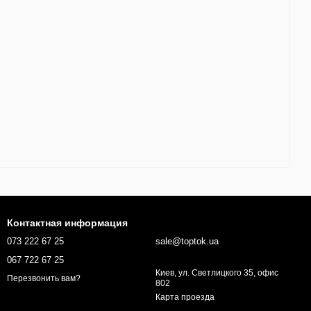
Контактная информация
073 222 67 25
sale@toptok.ua
067 722 67 25
Киев, ул. Светлицкого 35, офис
Перезвонить вам?
802
Карта проезда