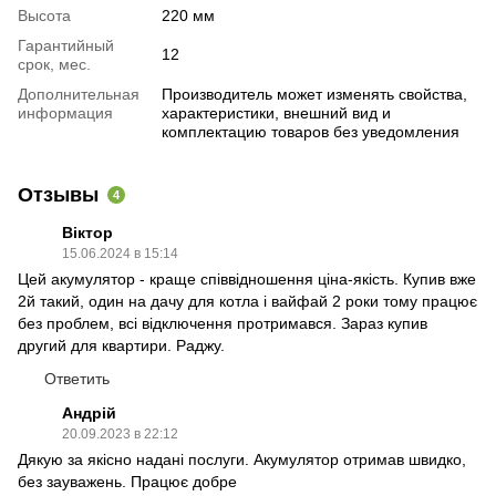
Высота
220 мм
Гарантийный
12
срок, мес.
Дополнительная
Производитель может изменять свойства,
информация
характеристики, внешний вид и
комплектацию товаров без уведомления
Отзывы
4
Віктор
15.06.2024 в 15:14
Цей акумулятор - краще співвідношення ціна-якість. Купив вже
2й такий, один на дачу для котла і вайфай 2 роки тому працює
без проблем, всі відключення протримався. Зараз купив
другий для квартири. Раджу.
Ответить
Андрій
20.09.2023 в 22:12
Дякую за якісно надані послуги. Акумулятор отримав швидко,
без зауважень. Працює добре