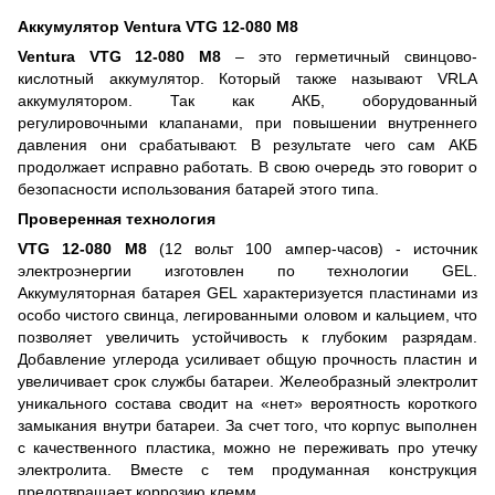
Аккумулятор Ventura VTG 12-080 M8
Ventura VTG 12-080 M8
– это герметичный свинцово-
кислотный аккумулятор. Который также называют VRLA
аккумулятором. Так как АКБ, оборудованный
регулировочными клапанами, при повышении внутреннего
давления они срабатывают. В результате чего сам АКБ
продолжает исправно работать. В свою очередь это говорит о
безопасности использования батарей этого типа.
Проверенная технология
VTG 12-080 M8
(12 вольт 100 ампер-часов) - источник
электроэнергии изготовлен по технологии GEL.
Аккумуляторная батарея GEL характеризуется пластинами из
особо чистого свинца, легированными оловом и кальцием, что
позволяет увеличить устойчивость к глубоким разрядам.
Добавление углерода усиливает общую прочность пластин и
увеличивает срок службы батареи. Желеобразный электролит
уникального состава сводит на «нет» вероятность короткого
замыкания внутри батареи. За счет того, что корпус выполнен
с качественного пластика, можно не переживать про утечку
электролита. Вместе с тем продуманная конструкция
предотвращает коррозию клемм.