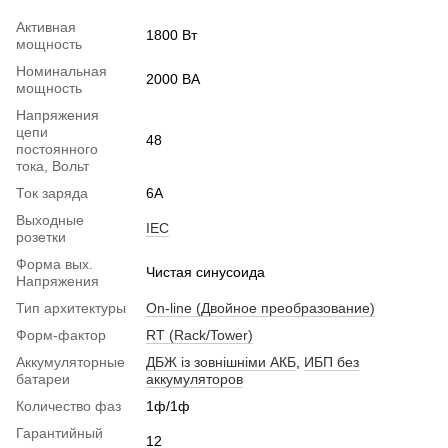
Активная
1800 Вт
мощность
Номинальная
2000 ВА
мощность
Напряжения
цепи
48
постоянного
тока, Вольт
Ток заряда
6А
Выходные
IEC
розетки
Форма вых.
Чистая синусоида
Напряжения
Тип архитектуры
On-line (Двойное преобразование)
Форм-фактор
RT (Rack/Tower)
Аккумуляторные
ДБЖ із зовнішніми АКБ
,
ИБП без
батареи
аккумуляторов
Количество фаз
1ф/1ф
Гарантийный
12