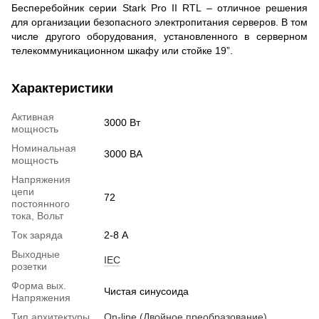
Бесперебойник серии Stark Pro II RTL – отличное решения
для организации безопасного электропитания серверов. В том
числе другого оборудования, установленного в серверном
телекоммуникационном шкафу или стойке 19”.
Характеристики
Активная
3000 Вт
мощность
Номинальная
3000 ВА
мощность
Напряжения
цепи
72
постоянного
тока, Вольт
Ток заряда
2-8 А
Выходные
IEC
розетки
Форма вых.
Чистая синусоида
Напряжения
Тип архитектуры
On-line (Двойное преобразование)