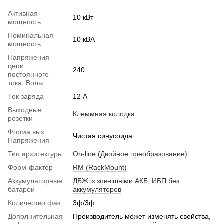
Активная
10 кВт
мощность
Номинальная
10 кВА
мощность
Напряжения
цепи
240
постоянного
тока, Вольт
Ток заряда
12 А
Выходные
Клеммная колодка
розетки
Форма вых.
Чистая синусоида
Напряжения
Тип архитектуры
On-line (Двойное преобразование)
Форм-фактор
RM (RackMount)
Аккумуляторные
ДБЖ із зовнішніми АКБ
,
ИБП без
батареи
аккумуляторов
Количество фаз
3ф/3ф
Дополнительная
Производитель может изменять свойства,