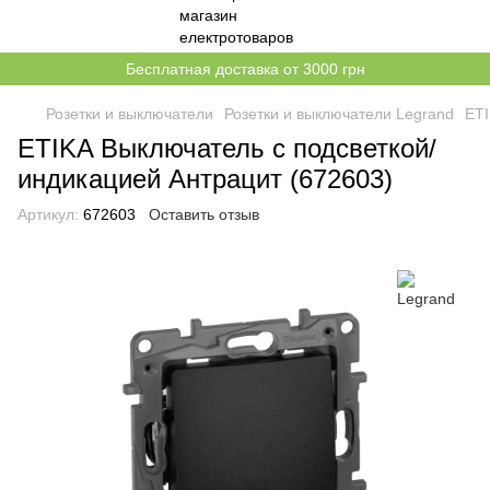
Бесплатная доставка от 3000 грн
Розетки и выключатели
Розетки и выключатели Legrand
ETI
ETIKA Выключатель с подсветкой/
индикацией Антрацит (672603)
Артикул:
672603
Оставить отзыв