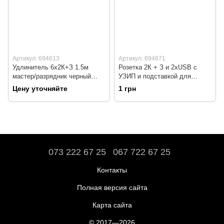
Артикул: 694613
Артикул: 694671
Удлинитель 6x2К+З 1.5м
Розетка 2К + З и 2хUSB с
мастер/разрядник черный
УЗИП и подставкой для
Legrand
телефона Legrand
Цену уточняйте
1 грн
073 222 67 25
067 722 67 25
Контакты
Полная версия сайта
Карта сайта
© 2017—2026