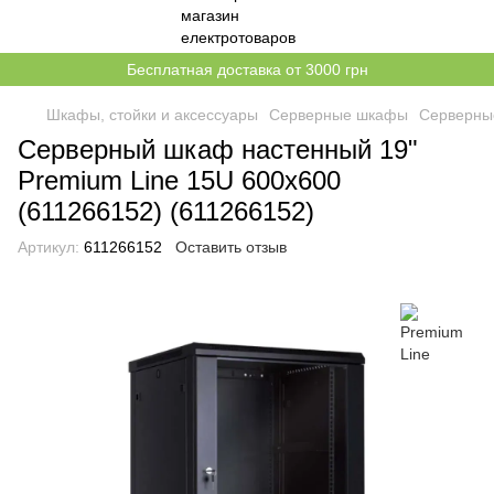
Бесплатная доставка от 3000 грн
Шкафы, стойки и аксессуары
Серверные шкафы
Серверны
Серверный шкаф настенный 19"
Premium Line 15U 600x600
(611266152) (611266152)
Артикул:
611266152
Оставить отзыв