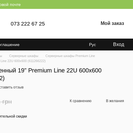
овой почте
073 222 67 25
Мой заказ
Вход
оглашение
Рус
ры
Серверные шкафы
Серверные шкафы Premium Line
Line 22U 600x600 (611266222)
нный 19" Premium Line 22U 600x600
2)
ставить отзыв
 грн
К сравнению
В желания
тельной скидки