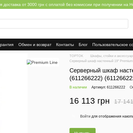
я доставка от 3000 грн с оплатой без комиссии при получении на Н
арантия
Обмен и возврат
Контакты
Блог
Пользовательское с
TOPTOK
Шкафы, стойки и аксессуа
Серверный шкаф настенный 19" Premium 
Серверный шкаф насте
(611266222) (61126622
В наличии
Артикул: 611266222
О
16 113 грн
17 141
Войти
для отображения накопи
%