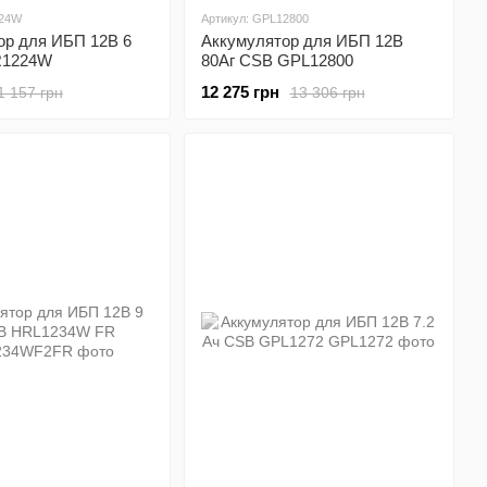
224W
Артикул: GPL12800
ор для ИБП 12В 6
Аккумулятор для ИБП 12В
R1224W
80Аг CSB GPL12800
12 275 грн
1 157 грн
13 306 грн