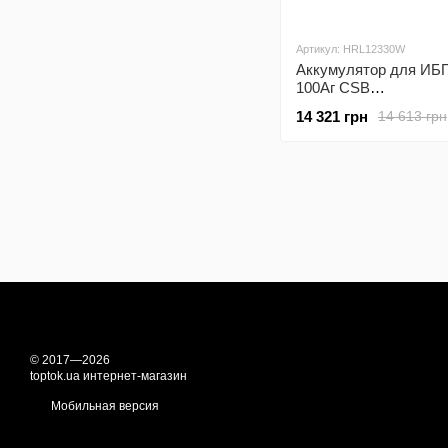
Артикул: HRL12330W
Аккумулятор для ИБ
100Аг CSB
HRL12330W/12V100A
14 321 грн
14 613 грн
© 2017—2026
toptok.ua интернет-магазин
Мобильная версия