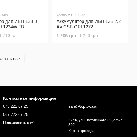
1234W
Артикул: GPL1272
ор для ИБП 12В 9
Аккумулятор для ИБП 12В 7.2
RL1234W FR
Ач CSB GPL1272
1 206 грн
1 710 грн
1 283 грн
казать все
Контактная информация
073 222 67 25
sale@toptok.ua
067 722 67 25
Киев, ул. Светлицкого 35, офис
Перезвонить вам?
802
Карта проезда