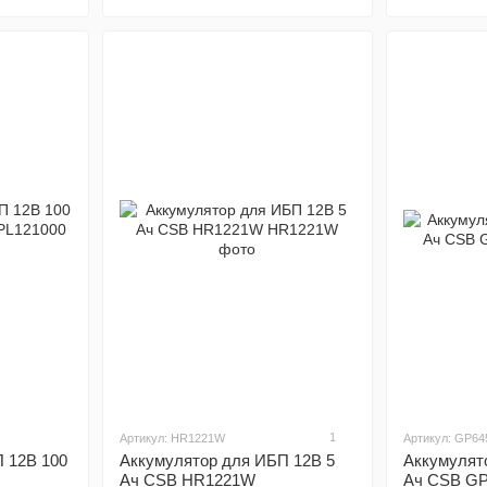
CSB XHRL
– серия аккумуляторов специально ра
расчетным сроком службы до 10 лет. Аккумулято
620 W/cell при 15-минутном разряде. В том чи
герметичные акб, не требующие обслуживания.
CSB EVH
– серия аккумуляторов для циклическо
100% разряде. Аккумуляторные батареи 12 В 
аккумуляторы серии EVH – это высокоэффективны
CSB EVX
– серия аккумуляторов для циклическо
100% разряде. Аккумуляторные батареи 12 В 
аккумуляторы серии EVX – это высокоэффективны
CSB XPL
– серия аккумуляторов специальн
скоростного разряда с расчетным сроком служб
емкости от 5700 W до 6700 W при 5-минутно
высокоэффективные и герметичные акб, не треб
CSB TPL
– серия аккумуляторов специально 
длительным сроком службы до 12 лет. Аккумулят
1
Артикул: HR1221W
Артикул: GP64
при 8 часовом разряде. В том числе аккумулят
 12В 100
Аккумулятор для ИБП 12В 5
Аккумулят
акб, не требующие обслуживания.
Ач CSB HR1221W
Ач CSB G