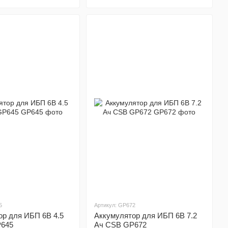
зработана для высокоэффективного скоростного разряда с
рные батареи 12 В с диапазоном емкости от 360 W/cell до
сле аккумуляторы серии XHRL – это высокоэффективные и
го использования со сроком службы более 400 циклов при
с диапазоном емкости от 15 Ач до 39 Ач. В том числе
е и герметичные акб, не требующие обслуживания.
го использования со сроком службы более 400 циклов при
с диапазоном емкости от 7,2 Ач до 75 Ач. В том числе
е и герметичные акб, не требующие обслуживания.
о разработана для чрезвычайно высокоэффективного
ы до 10 лет. Аккумуляторные батареи 12 В с диапазоном
м разряде. В том числе аккумуляторы серии XPL – это
ующие обслуживания.
разработана для использования в телекоммуникациях с
орные батареи 12 В с диапазоном емкости от 80 до 150 Аг
5
Артикул: GP672
оры серии HR TPL – это высокоэффективные и герметичные
ор для ИБП 6В 4.5
Аккумулятор для ИБП 6В 7.2
P645
Ач CSB GP672