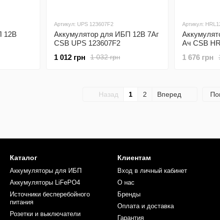
Артикул: UPS 123607F2
Артикул: HRL
П 12В
Аккумулятор для ИБП 12В 7Аг
Аккумулят
CSB UPS 123607F2
Ач CSB H
h
1 012 грн
1 676 грн
1 032 грн
Назад
1
2
Вперед
По
Каталог
Клиентам
Аккумуляторы для ИБП
Вход в личный кабинет
Аккумуляторы LiFePO4
О нас
Источники бесперебойного
Бренды
питания
Оплата и доставка
Розетки и выключатели
Гарантия