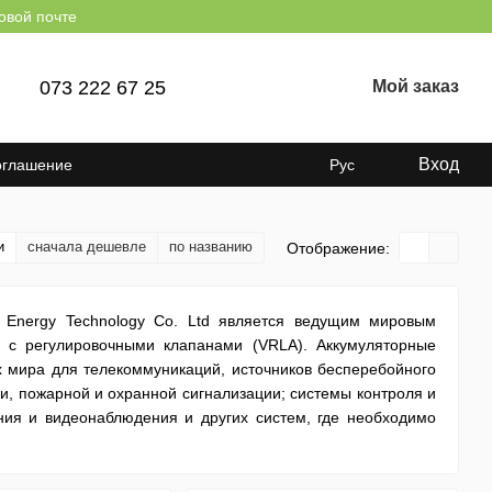
овой почте
073 222 67 25
Мой заказ
Вход
оглашение
Рус
и
сначала дешевле
по названию
Отображение:
al Energy Technology Co. Ltd является ведущим мировым
в с регулировочными клапанами (VRLA). Аккумуляторные
х мира для телекоммуникаций, источников бесперебойного
ки, пожарной и охранной сигнализации; системы контроля и
ния и видеонаблюдения и других систем, где необходимо