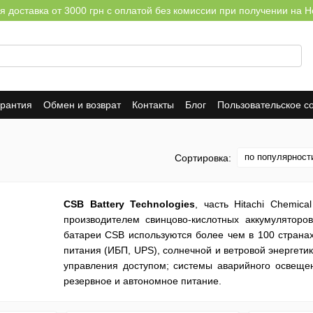
я доставка от 3000 грн с оплатой без комиссии при получении на Н
арантия
Обмен и возврат
Контакты
Блог
Пользовательское с
по популярност
Сортировка:
CSB Battery Technologies
, часть Hitachi Chemic
производителем свинцово-кислотных аккумуляторо
батареи CSB используются более чем в 100 страна
питания (ИБП, UPS), солнечной и ветровой энергети
управления доступом; системы аварийного освеще
резервное и автономное питание.
АКБ CSB представлены в следующих сериях: