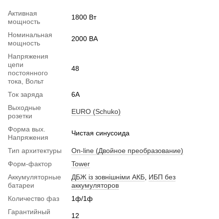
Активная
1800 Вт
мощность
Номинальная
2000 ВА
мощность
Напряжения
цепи
48
постоянного
тока, Вольт
Ток заряда
6А
Выходные
EURO (Schuko)
розетки
Форма вых.
Чистая синусоида
Напряжения
Тип архитектуры
On-line (Двойное преобразование)
Форм-фактор
Tower
Аккумуляторные
ДБЖ із зовнішніми АКБ
,
ИБП без
батареи
аккумуляторов
Количество фаз
1ф/1ф
Гарантийный
12