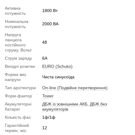
Активна
1800 Вт
потужність
Номінальна
2000 ВА
потужність
Напруга
ланцюга
48
постійного
струму, Вольт
Струм заряду
6А
Вихідні розетки
EURO (Schuko)
Форма вих.
Чиста синусоїда
напруги
Тип архітектури
On-line (Подвійне перетворення)
Форм-фактор
Tower
Акумуляторні
ДБЖ із зовнішніми АКБ
,
ДБЖ без
батареї
акумуляторів
Кількість фаз
1ф/1ф
Гарантійний
12
термін, міс.