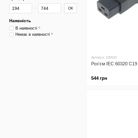
Від Ціна, грн
До Ціна, грн
ОК
Наявність
В наявності
6
Немає в наявності
6
Артикул: 100520
Роз'єм IEC 60320 C19
544 грн