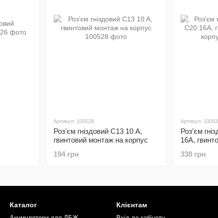
Артикул: 100528
Артикул: 1005
Роз'єм гніздовий C13 10 A,
Роз'єм гні
гвинтовий монтаж на корпус
16А, гвинт
корпус
194 грн
338 грн
Каталог
Клієнтам
Акумулятори для ДБЖ
Вхід до кабінету