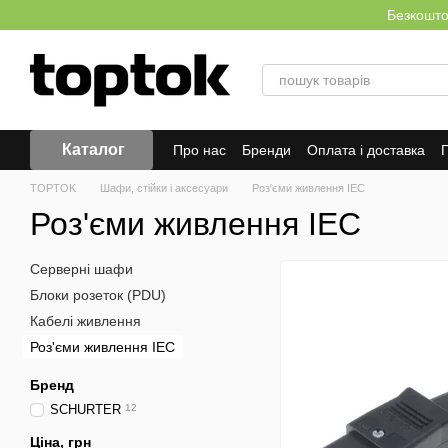
Перейти до основного контенту
Безкоштов
Каталог
Про нас
Бренди
Оплата і доставка
Г
TOPTOK
Шафи, стійки і аксесуари
Роз'єми живлення IEC
Роз'єми живлення IEC
Серверні шафи
Блоки розеток (PDU)
Кабелі живлення
Роз'єми живлення IEC
Бренд
SCHURTER
12
Ціна, грн