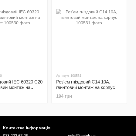
30
Артикул: 100531
здовий IEC 60320 C20
Роз'єм гніздовий C14 10А,
овий монтаж на
гвинтовий монтаж на корпус
194 грн
Контактна інформація
073 222 67 25
sale@toptok.ua