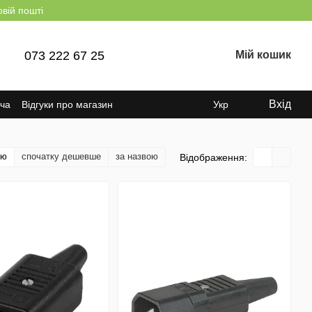
овій пошті
073 222 67 25
Мій кошик
Вхід
ача
Відгуки про магазин
Укр
тю
спочатку дешевше
за назвою
Відображення: