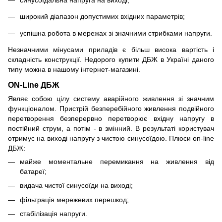
синусоїдальна напруга на виході;
широкий діапазон допустимих вхідних параметрів;
успішна робота в мережах зі значними стрибками напруги.
Незначними мінусами приладів є більш висока вартість і
складність конструкції. Недорого купити ДБЖ в Україні даного
типу можна в нашому інтернет-магазині.
ON-Line ДБЖ
Являє собою цілу систему аварійного живлення зі значним
функціоналом. Пристрій безперебійного живлення подвійного
перетворення безперервно перетворює вхідну напругу в
постійний струм, а потім - в змінний. В результаті користувач
отримує на виході напругу з чистою синусоїдою. Плюси on-line
ДБЖ:
майже моментальне перемикання на живлення від
батареї;
видача чистої синусоїди на виході;
фільтрація мережевих перешкод;
стабілізація напруги.