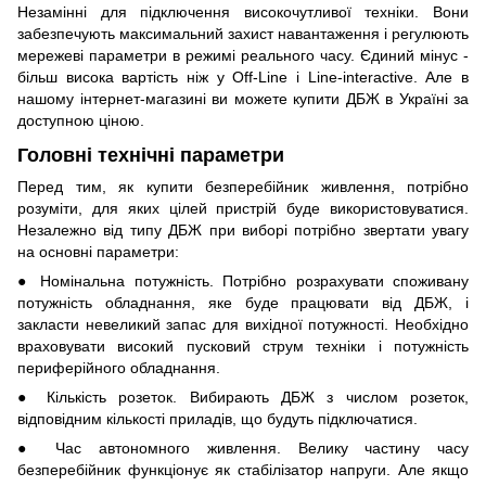
Незамінні для підключення високочутливої техніки. Вони
забезпечують максимальний захист навантаження і регулюють
мережеві параметри в режимі реального часу. Єдиний мінус -
більш висока вартість ніж у Off-Line і Line-interactive. Але в
нашому інтернет-магазині ви можете купити ДБЖ в Україні за
доступною ціною.
Головні технічні параметри
Перед тим, як купити безперебійник живлення, потрібно
розуміти, для яких цілей пристрій буде використовуватися.
Незалежно від типу ДБЖ при виборі потрібно звертати увагу
на основні параметри:
● Номінальна потужність. Потрібно розрахувати споживану
потужність обладнання, яке буде працювати від ДБЖ, і
закласти невеликий запас для вихідної потужності. Необхідно
враховувати високий пусковий струм техніки і потужність
периферійного обладнання.
● Кількість розеток. Вибирають ДБЖ з числом розеток,
відповідним кількості приладів, що будуть підключатися.
● Час автономного живлення. Велику частину часу
безперебійник функціонує як стабілізатор напруги. Але якщо