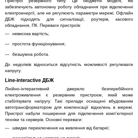
Пристрої резервного типу. Це бюджетні моделі, які
забезпечують автономну роботу обладнання при відключенні
електроенергії, але не регулюють параметри мережі. Офлайн
ДБЖ підходять для сигналізації, роутерів, касового
обладнання, ПК. Переваги пристроїв:
невисока вартість;
простота функціонування;
безшумна робота.
До недоліків відноситься відсутність можливості регулювати
напругу.
Line-interactive ДБЖ
Лінійно-інтерактивний джерело безперебійного
електроживлення є резервним пристроєм, який може
стабілізувати напругу. Такі прилади оснащені вбудованим
автотрансформатором для компенсації відхилень в мережі.
Пристрої набули поширення для підключення комп'ютерної
техніки та серверів. Основні переваги:
швидке переключення на живлення від батареї;