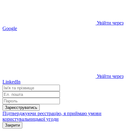
Увійти через
Google
Увійти через
LinkedIn
Зареєструватись
Підтверджуючи реєстрацію, я приймаю умови
користувальницької угоди
Закрити