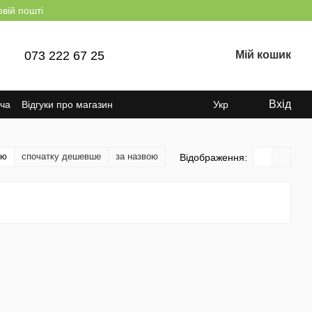
овій пошті
073 222 67 25
Мій кошик
Вхід
ача
Відгуки про магазин
Укр
тю
спочатку дешевше
за назвою
Відображення: