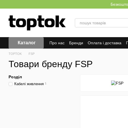
Перейти до основного контенту
Безкоштов
Каталог
Про нас
Бренди
Оплата і доставка
Г
TOPTOK
FSP
Товари бренду FSP
Розділ
Кабелі живлення
1