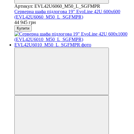
Артикул: EVL42U6060_M50_L_SGFMPR
Серверна шафа підлогова 19" EvoLine 42U 600x600
(EVL42U6060_M50_L_SGFMPR)
44 945 грн
Купити