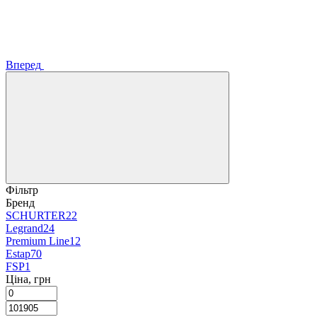
Вперед
Фільтр
Бренд
SCHURTER
22
Legrand
24
Premium Line
12
Estap
70
FSP
1
Ціна, грн