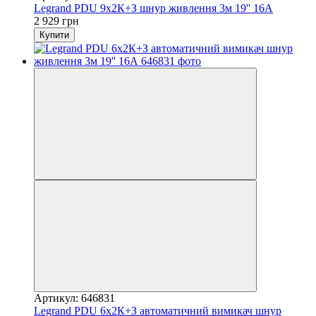
Legrand PDU 9x2К+З шнур живлення 3м 19'' 16А
2 929 грн
Купити
Артикул: 646831
Legrand PDU 6x2К+З автоматичний вимикач шнур