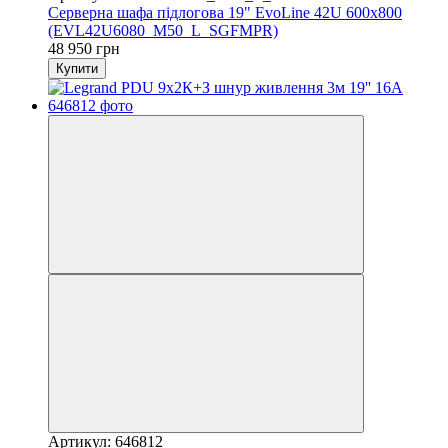
Серверна шафа підлогова 19" EvoLine 42U 600x800
(EVL42U6080_M50_L_SGFMPR)
48 950 грн
Купити
Артикул: 646812