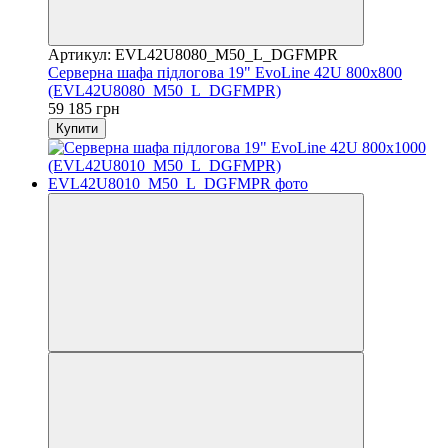
Артикул: EVL42U8080_M50_L_DGFMPR
Серверна шафа підлогова 19" EvoLine 42U 800x800
(EVL42U8080_M50_L_DGFMPR)
59 185 грн
Купити