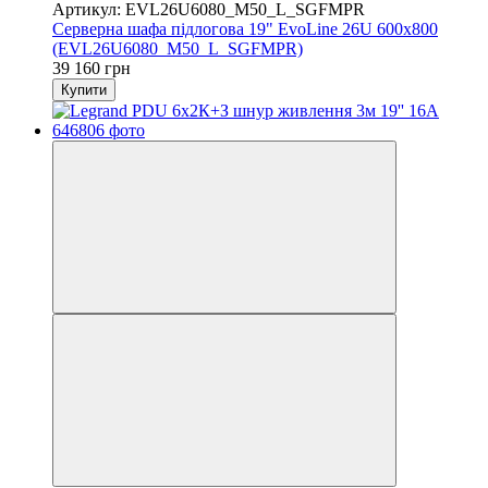
Артикул: EVL26U6080_M50_L_SGFMPR
Серверна шафа підлогова 19" EvoLine 26U 600x800
(EVL26U6080_M50_L_SGFMPR)
39 160 грн
Купити