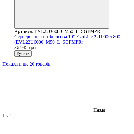
Артикул: EVL22U6080_M50_L_SGFMPR
Серверна шафа підлогова 19" EvoLine 22U 600x800
(EVL22U6080_M50_L_SGFMPR)
36 935 грн
Купити
Показати ще 20 товарів
Назад
1
з 7