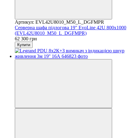
Артикул: EVL42U8010_M50_L_DGFMPR
Серверна шафа підлогова 19" EvoLine 42U 800x1000
(EVL42U8010_M50_L_DGFMPR)
62 300 грн
Купити