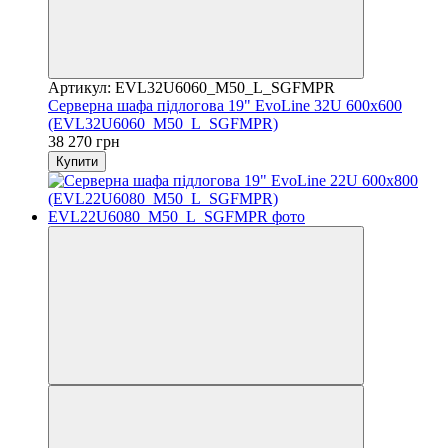
Артикул: EVL32U6060_M50_L_SGFMPR
Серверна шафа підлогова 19" EvoLine 32U 600x600
(EVL32U6060_M50_L_SGFMPR)
38 270 грн
Купити