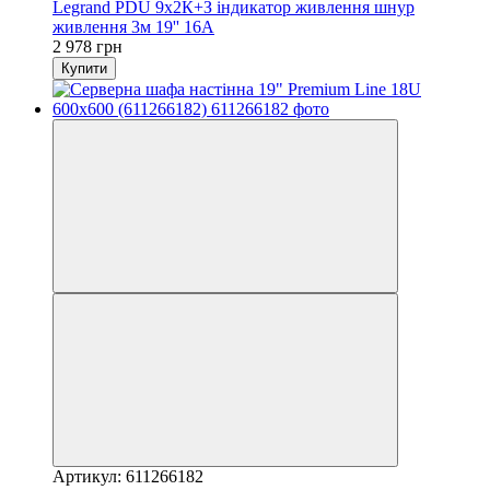
Legrand PDU 9x2К+З індикатор живлення шнур
живлення 3м 19'' 16А
2 978 грн
Купити
Артикул: 611266182