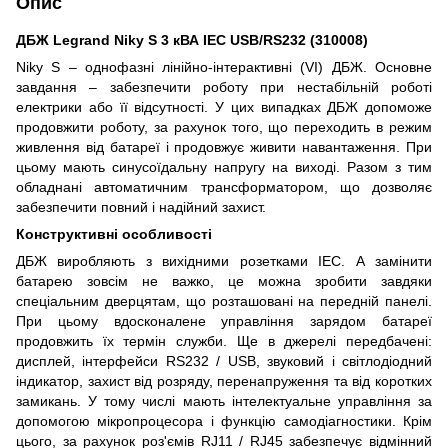
Опис
ДБЖ Legrand Niky S 3 кВА IEC USB/RS232 (310008)
Niky S – однофазні лінійно-інтерактивні (VI) ДБЖ. Основне
завдання – забезпечити роботу при нестабільній роботі
електрики або її відсутності. У цих випадках ДБЖ допоможе
продовжити роботу, за рахунок того, що переходить в режим
живлення від батареї і продовжує живити навантаження. При
цьому мають синусоїдальну напругу на виході. Разом з тим
обладнані автоматичним трансформатором, що дозволяє
забезпечити повний і надійний захист.
Конструктивні особливості
ДБЖ виробляють з вихідними розетками IEC. А замінити
батарею зовсім не важко, це можна зробити завдяки
спеціальним дверцятам, що розташовані на передній панелі.
При цьому вдосконалене управління зарядом батареї
продовжить їх термін служби. Ще в джерелі передбачені:
дисплей, інтерфейси RS232 / USB, звуковий і світлодіодний
індикатор, захист від розряду, перенапруження та від коротких
замикань. У тому числі мають інтелектуальне управління за
допомогою мікропроцесора і функцію самодіагностики. Крім
цього, за рахунок роз'ємів RJ11 / RJ45 забезпечує відмінний