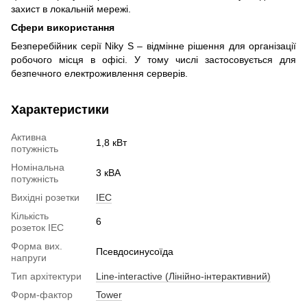
захист в локальній мережі.
Сфери використання
Безперебійник серії Niky S – відмінне рішення для організації
робочого місця в офісі. У тому числі застосовується для
безпечного електроживлення серверів.
Характеристики
Активна
1,8 кВт
потужність
Номінальна
3 кВА
потужність
Вихідні розетки
IEC
Кількість
6
розеток IEC
Форма вих.
Псевдосинусоїда
напруги
Тип архітектури
Line-interactive (Лінійно-інтерактивний)
Форм-фактор
Tower