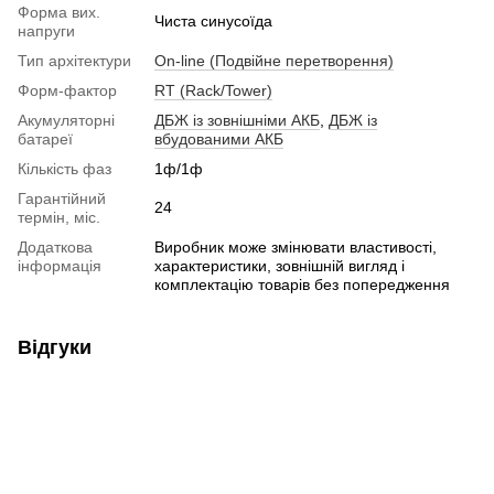
Форма вих.
Чиста синусоїда
напруги
Тип архітектури
On-line (Подвійне перетворення)
Форм-фактор
RT (Rack/Tower)
Акумуляторні
ДБЖ із зовнішніми АКБ
,
ДБЖ із
батареї
вбудованими АКБ
Кількість фаз
1ф/1ф
Гарантійний
24
термін, міс.
Додаткова
Виробник може змінювати властивості,
інформація
характеристики, зовнішній вигляд і
комплектацію товарів без попередження
Відгуки