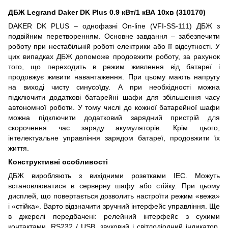
ДБЖ Legrand Daker DK Plus 0.9 кВт/1 кВА 10хв (310170)
DAKER DK PLUS – однофазні On-line (VFI-SS-111) ДБЖ з
подвійним перетворенням. Основне завдання – забезпечити
роботу при нестабільній роботі електрики або її відсутності. У
цих випадках ДБЖ допоможе продовжити роботу, за рахунок
того, що переходить в режим живлення від батареї і
продовжує живити навантаження. При цьому мають напругу
на виході чисту синусоїду. А при необхідності можна
підключити додаткові батарейні шафи для збільшення часу
автономної роботи. У тому числі до кожної батарейної шафи
можна підключити додатковий зарядний пристрій для
скорочення час заряду акумуляторів. Крім цього,
інтелектуальне управління зарядом батареї, продовжити їх
життя.
Конструктивні особливості
ДБЖ виробляють з вихідними розетками IEC. Можуть
встановлюватися в серверну шафу або стійку. При цьому
дисплей, що повертається дозволить настроїти режим «вежа»
і «стійка». Варто відзначити зручний інтерфейс управління. Ще
в джерелі передбачені: релейний інтерфейс з сухими
контактами, RS232 / USB, звуковий і світлодіодний індикатор,