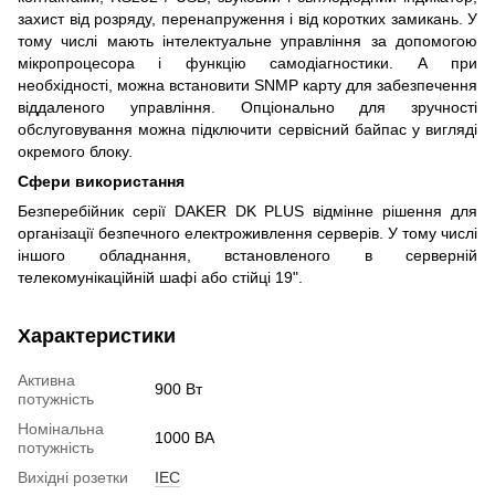
захист від розряду, перенапруження і від коротких замикань. У
тому числі мають інтелектуальне управління за допомогою
мікропроцесора і функцію самодіагностики. А при
необхідності, можна встановити SNMP карту для забезпечення
віддаленого управління. Опціонально для зручності
обслуговування можна підключити сервісний байпас у вигляді
окремого блоку.
Сфери використання
Безперебійник серії DAKER DK PLUS відмінне рішення для
організації безпечного електроживлення серверів. У тому числі
іншого обладнання, встановленого в серверній
телекомунікаційній шафі або стійці 19".
Характеристики
Активна
900 Вт
потужність
Номінальна
1000 ВА
потужність
Вихідні розетки
IEC