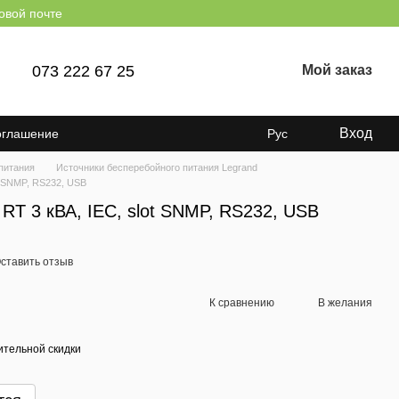
овой почте
073 222 67 25
Мой заказ
Вход
оглашение
Рус
питания
Источники бесперебойного питания Legrand
ot SNMP, RS232, USB
 RT 3 кВА, IEC, slot SNMP, RS232, USB
ставить отзыв
К сравнению
В желания
тельной скидки