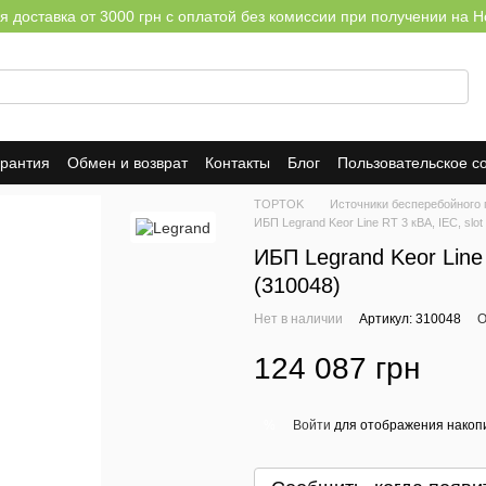
я доставка от 3000 грн с оплатой без комиссии при получении на Н
арантия
Обмен и возврат
Контакты
Блог
Пользовательское с
TOPTOK
Источники бесперебойного 
ИБП Legrand Keor Line RT 3 кВА, IEC, sl
ИБП Legrand Keor Line
(310048)
Нет в наличии
Артикул: 310048
О
124 087 грн
Войти
для отображения накопи
%