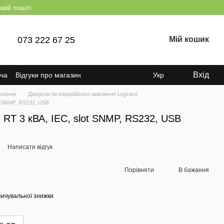
овій пошті
073 222 67 25
Мій кошик
Вхід
ача
Відгуки про магазин
Укр
влення
Джерела безперебійного живлення Legrand
ot SNMP, RS232, USB
 RT 3 кВА, IEC, slot SNMP, RS232, USB
Написати відгук
Порівняти
В бажання
ичувальної знижки