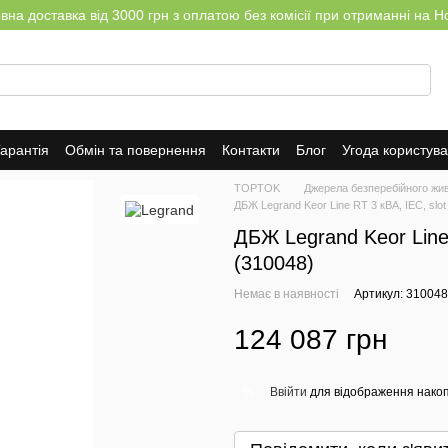
на доставка від 3000 грн з оплатою без комісії при отриманні на Н
арантія
Обмін та повернення
Контакти
Блог
Угода користув
TOPTOK
Джерела безперебійного жи
ДБЖ Legrand Keor Line RT 3 кВА, IEC, sl
ДБЖ Legrand Keor Line
(310048)
Немає в наявності
Артикул: 310048
124 087 грн
Ввійти
для відображення накоп
%