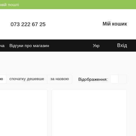
овій пошті
073 222 67 25
Мій кошик
Вхід
ача
Відгуки про магазин
Укр
тю
спочатку дешевше
за назвою
Відображення: