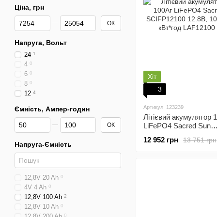
Ціна, грн
Від Ціна, грн
До Ціна, грн
ОК
Напруга, Вольт
24
1
4
0
6
0
Хіт
8
0
3
12
4
Артикул: 123239
Ємність, Ампер-годин
Літієвий акумулятор 
Від Ємність, Ампер-годин
До Ємність, Ампер-годин
ОК
LiFePO4 Sacred Sun
SCIFP12100 12.8В, 10
12 952 грн
13 751 грн
кВт*год
Напруга-Ємність
12,8V 20 Ah
0
4V 4 Ah
0
12,8V 100 Ah
2
12,8V 10 Ah
0
12,8V 200 Ah
0