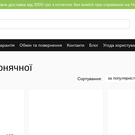
на доставка від 3000 грн з оплатою без комісії при отриманні на Н
арантія
Обмін та повернення
Контакти
Блог
Угода користув
онячної
за популярніс
Сортування: