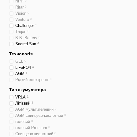
NPP
0
Ritar
0
Vision
0
Ventura
0
Challenger
1
Trojan
0
B.B. Battery
0
Sacred Sun
4
Технологія
GEL
0
LiFePO4
4
AGM
1
Рідкий електроліт
0
Тип акумулятора
VRLA
1
Літієвий
4
AGM мультигелевий
0
AGM свинцево-кислотний
0
гелевий
0
гелевий Premium
0
Свинцево-кислотний
0