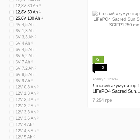
12,8V 30 Ah
0
12,8V 50 Ah
1
25,6V 100 Ah
1
4V 4,5 Ah
0
6V 1,3 Ah
0
6V 3,3 Ah
0
6V 4 Ah
0
6V 4,5 Ah
0
6V 5,2 Ah
0
Хіт
6V 7 Ah
0
3
6V 7,2 Ah
0
6V 8,5 Ah
0
Артикул: 123247
6V 9 Ah
0
Літієвий акумулятор 
12V 0,8 Ah
0
LiFePO4 Sacred Sun
12V 1,3 Ah
0
SCIFP1250
12V 2,3 Ah
0
7 254 грн
12V 3,2 Ah
0
12V 3,3 Ah
0
12V 3,6 Ah
0
12V 4 Ah
0
12V 4,5 Ah
0
12V 5 Ah
0