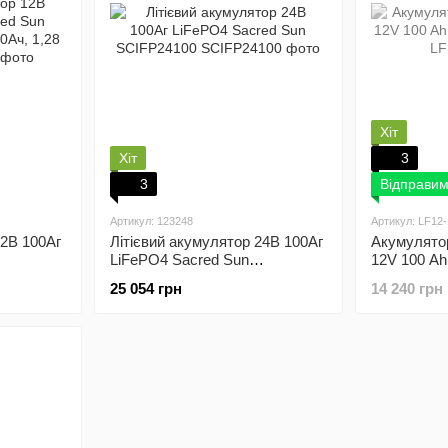
Хіт
Хіт
3
3
Відправим
Артикул: 123248
Артикул: LF12
12В 100Аг
Літієвий акумулятор 24В 100Aг
Акумулятор
LiFePO4 Sacred Sun
12V 100 Ah
0Ач, 1,28
SCIFP24100
25 054 грн
14 240 грн