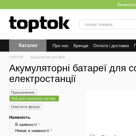
Перейти до основного контенту
Безкоштов
Каталог
Про нас
Бренди
Оплата і доставка
Г
TOPTOK
Акумулятори для ДБЖ
Акумуляторні батареї для с
електростанції
Призначення:
АКБ для сонячних систем
Очистити фільтр
Наявність
В наявності
2
Немає в наявності
3