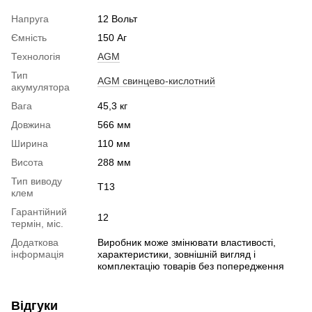
Напруга
12 Вольт
Ємність
150 Аг
Технологія
AGM
Тип
AGM свинцево-кислотний
акумулятора
Вага
45,3 кг
Довжина
566 мм
Ширина
110 мм
Висота
288 мм
Тип виводу
Т13
клем
Гарантійний
12
термін, міс.
Додаткова
Виробник може змінювати властивості,
інформація
характеристики, зовнішній вигляд і
комплектацію товарів без попередження
Відгуки