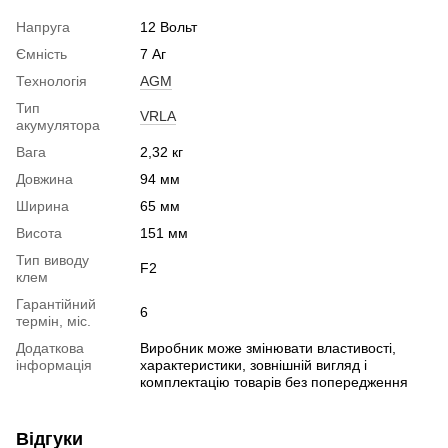
Напруга
12 Вольт
Ємність
7 Аг
Технологія
AGM
Тип
VRLA
акумулятора
Вага
2,32 кг
Довжина
94 мм
Ширина
65 мм
Висота
151 мм
Тип виводу
F2
клем
Гарантійний
6
термін, міс.
Додаткова
Виробник може змінювати властивості,
інформація
характеристики, зовнішній вигляд і
комплектацію товарів без попередження
Відгуки