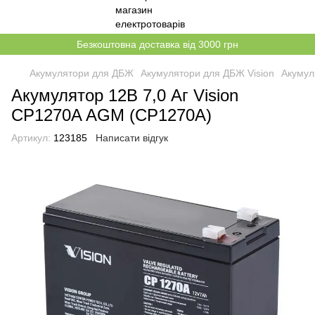
Безкоштовна доставка від 3000 грн
Акумулятори для ДБЖ
Акумулятори для ДБЖ Vision
Акумул
Акумулятор 12В 7,0 Аг Vision
CP1270A AGM (CP1270A)
Артикул:
123185
Написати відгук