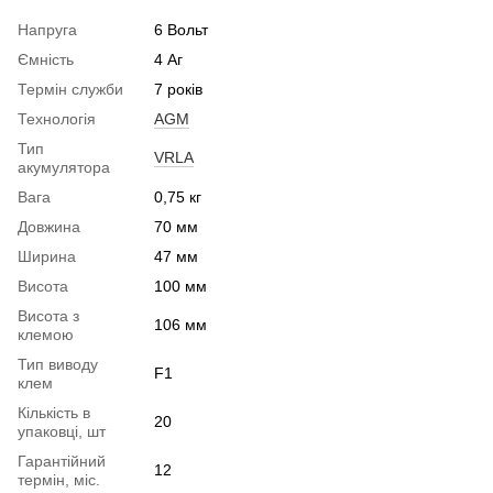
Напруга
6 Вольт
Ємність
4 Аг
Термін служби
7 років
Технологія
AGM
Тип
VRLA
акумулятора
Вага
0,75 кг
Довжина
70 мм
Ширина
47 мм
Висота
100 мм
Висота з
106 мм
клемою
Тип виводу
F1
клем
Кількість в
20
упаковці, шт
Гарантійний
12
термін, міс.