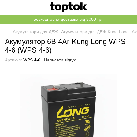
Безкоштовна доставка від 3000 грн
Акумулятори для ДБЖ
Акумулятори для ДБЖ Kung Long
Ак
Акумулятор 6В 4Аг Kung Long WPS
4-6 (WPS 4-6)
Артикул:
WPS 4-6
Написати відгук