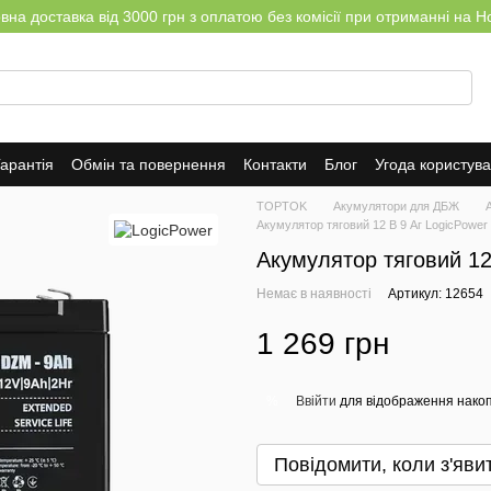
на доставка від 3000 грн з оплатою без комісії при отриманні на Н
арантія
Обмін та повернення
Контакти
Блог
Угода користув
TOPTOK
Акумулятори для ДБЖ
Акумулятор тяговий 12 В 9 Аг LogicPower
Акумулятор тяговий 12
Немає в наявності
Артикул: 12654
1 269 грн
Ввійти
для відображення накоп
%
Повідомити, коли з'яви