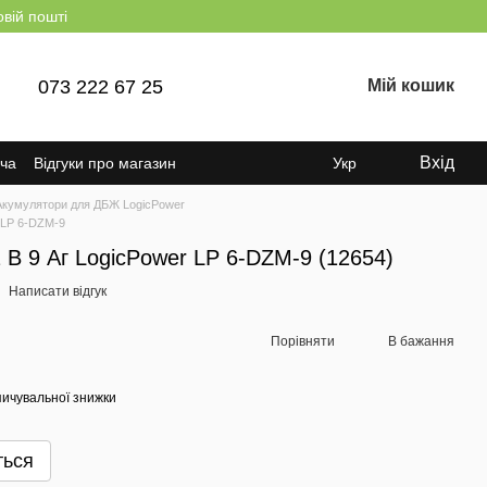
овій пошті
073 222 67 25
Мій кошик
Вхід
ача
Відгуки про магазин
Укр
Акумулятори для ДБЖ LogicPower
 LP 6-DZM-9
 В 9 Аг LogicPower LP 6-DZM-9 (12654)
Написати відгук
Порівняти
В бажання
ичувальної знижки
ться