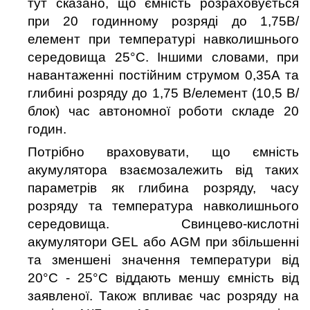
тут сказано, що ємність розраховується
при 20 годинному розряді до 1,75В/
елемент при температурі навколишнього
середовища 25°C. Іншими словами, при
навантаженні постійним струмом 0,35А та
глибині розряду до 1,75 В/елемент (10,5 В/
блок) час автономної роботи складе 20
годин.
Потрібно враховувати, що ємність
акумулятора взаємозалежить від таких
параметрів як глибина розряду, часу
розряду та температура навколишнього
середовища. Свинцево-кислотні
акумулятори
GEL
або
AGM
при збільшенні
та зменшені значення температури від
20°C - 25°C віддають меншу ємність від
заявленої. Також впливає час розряду на