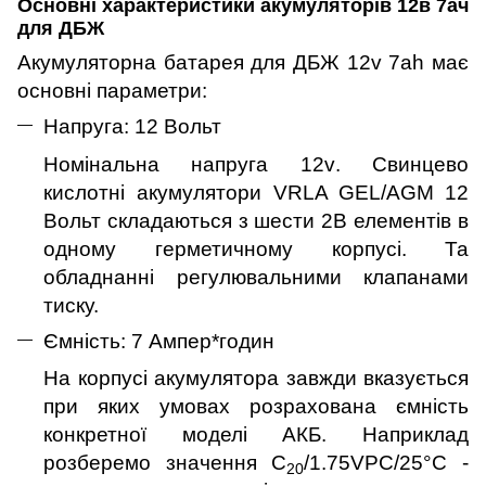
Основні характеристики акумуляторів 12в 7ач
для ДБЖ
Акумуляторна батарея для ДБЖ 12v 7ah має
основні параметри:
Напруга: 12 Вольт
Номінальна напруга 12
v
. Свинцево
кислотні акумулятори
VRLA
GEL
/
AGM
12
Вольт складаються з шести 2В елементів в
одному герметичному корпусі.
Та
обладнанні регулювальними клапанами
тиску.
Ємність: 7 Ампер*годин
На корпусі акумулятора завжди вказується
при яких умовах розрахована ємність
конкретної моделі АКБ. Наприклад
розберемо значення С
/
1.75V
PC
/25°C -
20