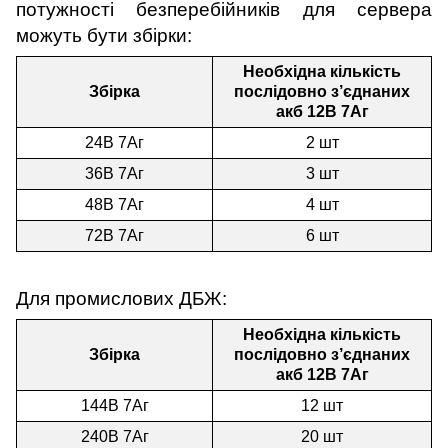
потужності безперебійників для сервера
можуть бути збірки:
Необхідна кількість
Збірка
послідовно з’єднаних
акб 12В 7Аг
24В 7Аг
2 шт
36В 7Аг
3 шт
48В 7Аг
4 шт
72В 7Аг
6 шт
Для промислових ДБЖ:
Необхідна кількість
Збірка
послідовно з’єднаних
акб 12В 7Аг
144В 7Аг
12 шт
240В 7Аг
20 шт