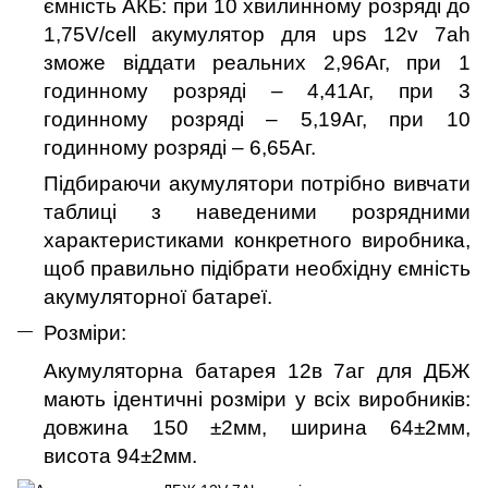
ємність АКБ: при 10 хвилинному розряді до
1,75
V
/
cell
акумулятор для ups 12v 7ah
зможе віддати реальних 2,96Аг, при 1
годинному розряді – 4,41Аг, при 3
годинному розряді – 5,19Аг, при 10
годинному розряді – 6,65Аг.
Підбираючи акумулятори потрібно вивчати
таблиці з наведеними розрядними
характеристиками конкретного виробника,
щоб правильно підібрати необхідну ємність
акумуляторної батареї.
Розміри:
Акумуляторна батарея 12в 7аг для ДБЖ
мають ідентичні розміри у всіх виробників:
довжина 150
±2мм, ширина 64±2мм,
висота 94±2мм.