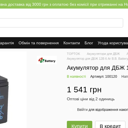
на доставка від 3000 грн з оплатою без комісії при отриманні на Н
арантія
Обмін та повернення
Контакти
Блог
Угода користув
TOPTOK
Акумулятори для ДБЖ
Акумулятор для ДБЖ 12В 6 Аг B.B. Batter
Акумулятор для ДБЖ 12
В наявності
Артикул: 100120
Нап
1 541 грн
Оптові ціни від 2 одиниць
Ввійти
для відображення накоп
%
Купити
В кредит