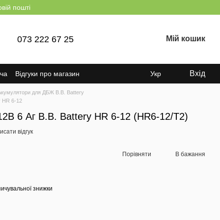
овій пошті
073 222 67 25
Мій кошик
Вхід
ача
Відгуки про магазин
Укр
Акумулятори для ДБЖ B.B. Battery
y HR 6-12
В 6 Аг B.B. Battery HR 6-12 (HR6-12/T2)
исати відгук
Порівняти
В бажання
ичувальної знижки