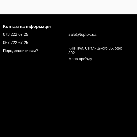
Контактна інформація
073 222 67 25
sale@toptok.ua
067 722 67 25
Київ, вул. Світлицького 35, офіс
Передзвонити вам?
802
Мапа проїзду