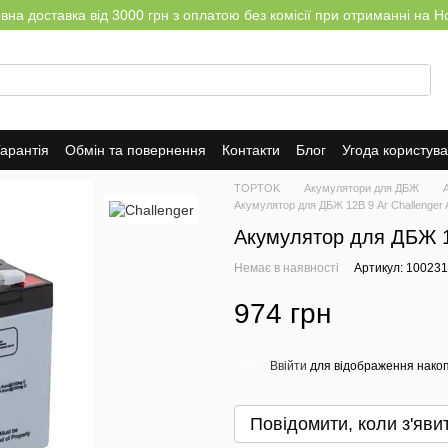
на доставка від 3000 грн з оплатою без комісії при отриманні на Н
арантія
Обмін та повернення
Контакти
Блог
Угода користув
TOPTOK
Акумулятори для ДБЖ
Акумулятор для ДБЖ 12В 9 Аг Challenger 
Акумулятор для ДБЖ 12
Немає в наявності
Артикул: 100231
974 грн
Ввійти
для відображення накоп
%
Повідомити, коли з'яви