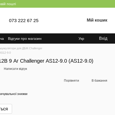
овій пошті
073 222 67 25
Мій кошик
Вхід
ача
Відгуки про магазин
Укр
Акумулятори для ДБЖ Challenger
AS12-9.0
В 9 Аг Challenger AS12-9.0 (AS12-9.0)
Написати відгук
Порівняти
В бажання
ичувальної знижки
ться