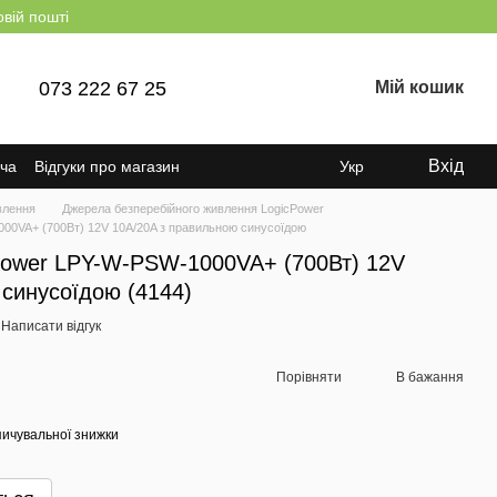
овій пошті
073 222 67 25
Мій кошик
Вхід
ача
Відгуки про магазин
Укр
влення
Джерела безперебійного живлення LogicPower
000VA+ (700Вт) 12V 10A/20A з правильною синусоїдою
Power LPY-W-PSW-1000VA+ (700Вт) 12V
синусоїдою (4144)
Написати відгук
Порівняти
В бажання
ичувальної знижки