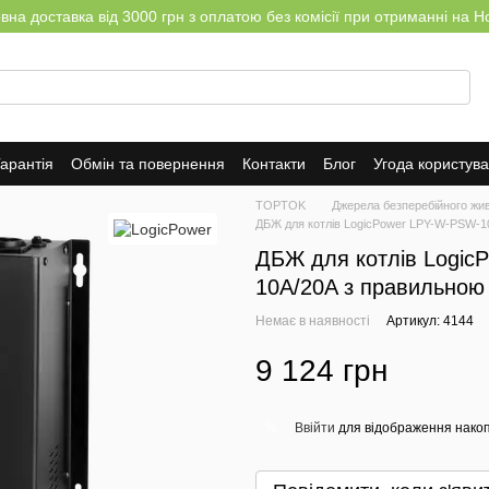
на доставка від 3000 грн з оплатою без комісії при отриманні на Н
арантія
Обмін та повернення
Контакти
Блог
Угода користув
TOPTOK
Джерела безперебійного жи
ДБЖ для котлів LogicPower LPY-W-PSW-1
ДБЖ для котлів Logic
10A/20A з правильною 
Немає в наявності
Артикул: 4144
9 124 грн
Ввійти
для відображення накоп
%