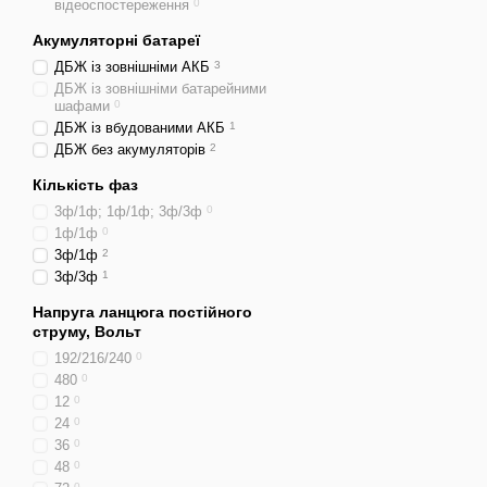
відеоспостереження
0
Акумуляторні батареї
ДБЖ із зовнішніми АКБ
3
ДБЖ із зовнішніми батарейними
шафами
0
ДБЖ із вбудованими АКБ
1
ДБЖ без акумуляторів
2
Кількість фаз
3ф/1ф; 1ф/1ф; 3ф/3ф
0
1ф/1ф
0
3ф/1ф
2
3ф/3ф
1
Напруга ланцюга постійного
струму, Вольт
192/216/240
0
480
0
12
0
24
0
36
0
48
0
0