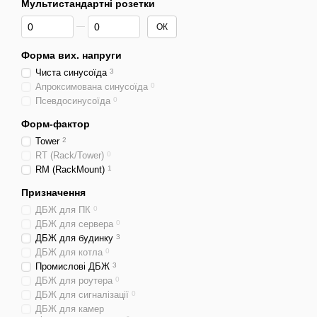
Мультистандартні розетки
Від Мультистандартні розетки
До Мультистандартні розетки
ОК
Форма вих. напруги
Чиста синусоїда
3
Апроксимована синусоїда
0
Псевдосинусоїда
0
Форм-фактор
Tower
2
RT (Rack/Tower)
0
RM (RackMount)
1
Призначення
ДБЖ для ПК
0
ДБЖ для сервера
0
ДБЖ для будинку
3
ДБЖ для котла
0
Промислові ДБЖ
3
ДБЖ для роутера
0
ДБЖ для сигналізації
0
ДБЖ для камер