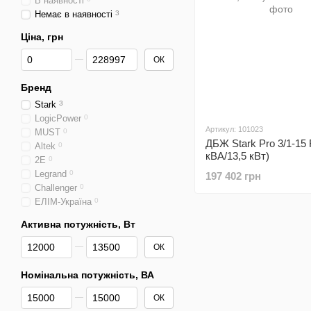
В наявності
Немає в наявності
3
Ціна, грн
Від Ціна, грн
До Ціна, грн
ОК
Бренд
Stark
3
LogicPower
0
Артикул: 101023
MUST
0
ДБЖ Stark Pro 3/1-15 
Altek
0
кВА/13,5 кВт)
2E
0
Legrand
0
197 402 грн
Challenger
0
ЕЛІМ-Україна
0
Активна потужність, Вт
Від Активна потужність, Вт
До Активна потужність, Вт
ОК
Номінальна потужність, ВА
Від Номінальна потужність, ВА
До Номінальна потужність, ВА
ОК