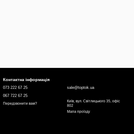
Контактна інформація
073 222 67 25
sale@toptok.ua
067 722 67 25
Київ, вул. Світлицького 35, офіс
Передзвонити вам?
802
Мапа проїзду