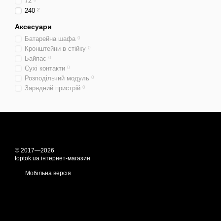
72
240
2
Аксесуари
Батарейна шафа
0
Кронштейни в стійку
0
Байпас
0
Сухі контакти
0
Розподільчий модуль
0
Зарядний пристрій
0
© 2017—2026
toptok.ua інтернет-магазин
Мобільна версія