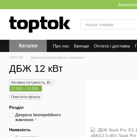
Перейти до основного контенту
Безкоштов
Каталог
Про нас
Бренди
Оплата і доставка
Г
TOPTOK
Джерела безперебійного живлення
ДБЖ 12 кВт
Активна потужність, Вт:
12 000 – 13 500
Очистити фільтр
Розділ
Джерела безперебійного
живлення
3
Наявність
0