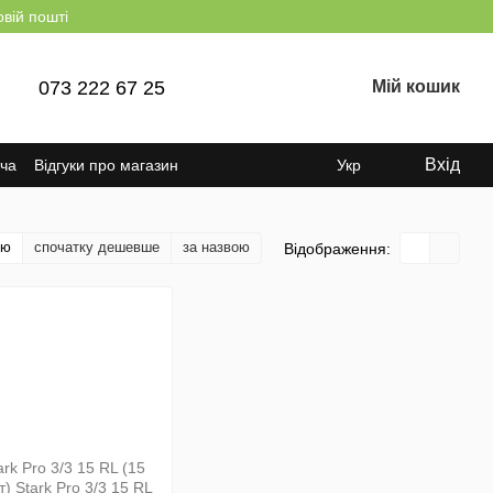
овій пошті
073 222 67 25
Мій кошик
Вхід
ача
Відгуки про магазин
Укр
тю
спочатку дешевше
за назвою
Відображення: