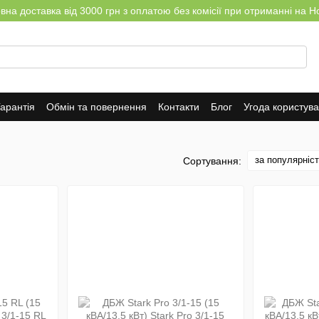
на доставка від 3000 грн з оплатою без комісії при отриманні на Н
арантія
Обмін та повернення
Контакти
Блог
Угода користув
за популярніс
Сортування: