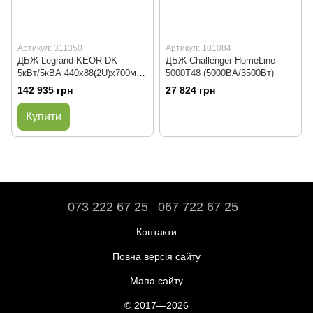
Артикул: 311350
Артикул: 101084
ДБЖ Legrand KEOR DK
ДБЖ Challenger HomeLine
5кВт/5кВА 440x88(2U)x700мм
5000T48 (5000ВА/3500Вт)
без батарей
142 935 грн
27 824 грн
Купити
073 222 67 25
067 722 67 25
Контакти
Повна версія сайту
Мапа сайту
© 2017—2026