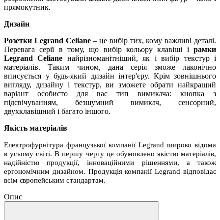
прямокутник.
Дизайн
Розетки Legrand Celiane
– це вибір тих, кому важливі деталі.
Перевага серії в тому, що вибір кольору клавіші і
рамки
Legrand Celiane
найрізноманітніший, як і вибір текстур і
матеріалів. Таким чином, дана серія зможе лаконічно
вписується у будь-який дизайн інтер'єру. Крім зовнішнього
вигляду, дизайну і текстур, ви зможете обрати найкращий
варіант особисто для вас тип вимикача: кнопка з
підсвічуванням, безшумний вимикач, сенсорний,
двухклавішний і багато іншого.
Якість матеріалів
Електрофурнітура французької компанії Legrand широко відома
в усьому світі. В першу чергу це обумовлено якістю матеріалів,
надійністю продукції, інноваційними рішеннями, а також
ергономічним дизайном. Продукція компанії Legrand відповідає
всім європейським стандартам.
Опис