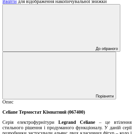
Ввійти
для відображення накопичувальної знижки
До обраного
Порівняти
Опис
Celiane Термостат Кімнатний (067400)
Серія електрофурнітури
Legrand Celiane
– це втілення
стильного рішення і продуманого функціоналу. У даній серії
розробники застосували альянс двох класичних фігур – коло і