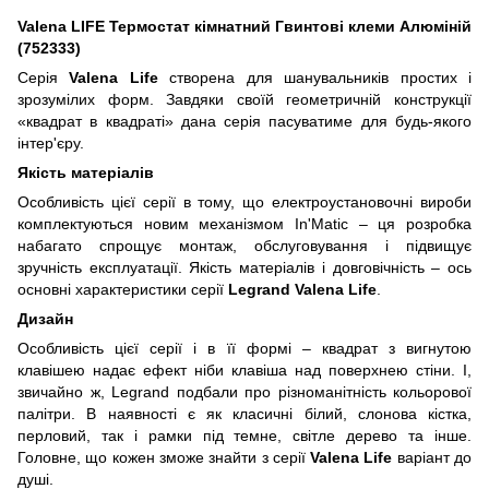
Valena LIFE Термостат кімнатний Гвинтові клеми Алюміній
(752333)
Серія
Valena Life
створена для шанувальників простих і
зрозумілих форм. Завдяки своїй геометричній конструкції
«квадрат в квадраті» дана серія пасуватиме для будь-якого
інтер'єру.
Якість матеріалів
Особливість цієї серії в тому, що електроустановочні вироби
комплектуються новим механізмом In'Matic – ця розробка
набагато спрощує монтаж, обслуговування і підвищує
зручність експлуатації. Якість матеріалів і довговічність – ось
основні характеристики серії
Legrand Valena Life
.
Дизайн
Особливість цієї серії і в її формі – квадрат з вигнутою
клавішею надає ефект ніби клавіша над поверхнею стіни. І,
звичайно ж, Legrand подбали про різноманітність кольорової
палітри. В наявності є як класичні білий, слонова кістка,
перловий, так і рамки під темне, світле дерево та інше.
Головне, що кожен зможе знайти з серії
Valena Life
варіант до
душі.