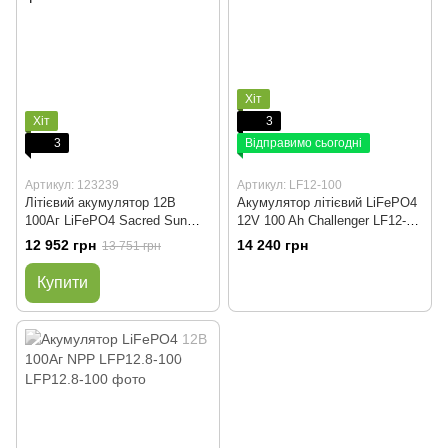
Хіт
Хіт
3
3
Відправимо сьогодні
Артикул: 123239
Артикул: LF12-100
Літієвий акумулятор 12В
Акумулятор літієвий LiFePO4
100Аг LiFePO4 Sacred Sun
12V 100 Ah Challenger LF12-
SCIFP12100 12.8В, 100Ач,
100
12 952 грн
14 240 грн
13 751 грн
1,28 кВт*год
Купити