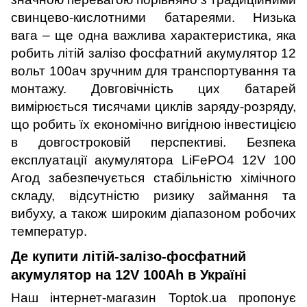
свинцево-кислотними батареями. Низька
вага – ще одна важлива характеристика, яка
робить літій залізо фосфатний акумулятор 12
вольт 100ач зручним для транспортування та
монтажу. Довговічність цих батарей
вимірюється тисячами циклів заряду-розряду,
що робить їх економічно вигідною інвестицією
в довгостроковій перспективі. Безпека
експлуатації акумулятора LiFePO4 12V 100
Агод забезпечується стабільністю хімічного
складу, відсутністю ризику займання та
вибуху, а також широким діапазоном робочих
температур.
Де купити літій-залізо-фосфатний
акумулятор на 12V 100Ah в Україні
Наш інтернет-магазин Top
tok
.
ua
пропонує