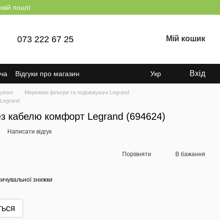
овій пошті
073 222 67 25
Мій кошик
Вхід
ача
Відгуки про магазин
Укр
увачі
Мережеві фільтри та подовжувачі Legrand
Legrand
з кабелю комфорт Legrand (694624)
Написати відгук
Порівняти
В бажання
ичувальної знижки
ться