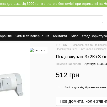
на доставка від 3000 грн з оплатою без комісії при отриманні на Н
арантія
Обмін та повернення
Контакти
Блог
Угода користув
TOPTOK
Мережеві фільтри та подовж
Подовжувач 3x2К+З без кабелю комфорт 
Подовжувач 3x2К+З бе
Немає в наявності
Артикул: 694624
512 грн
Ввійти
для відображення накоп
%
Повідомити, коли з'яви