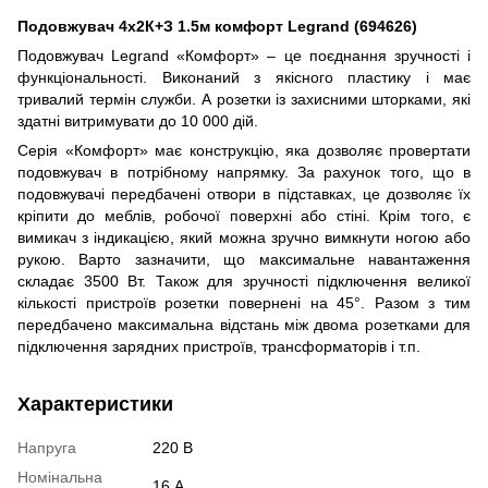
Подовжувач 4x2К+З 1.5м комфорт Legrand (694626)
Подовжувач Legrand «Комфорт» – це поєднання зручності і
функціональності. Виконаний з якісного пластику і має
тривалий термін служби. А розетки із захисними шторками, які
здатні витримувати до 10 000 дій.
Серія «Комфорт» має конструкцію, яка дозволяє провертати
подовжувач в потрібному напрямку. За рахунок того, що в
подовжувачі передбачені отвори в підставках, це дозволяє їх
кріпити до меблів, робочої поверхні або стіні. Крім того, є
вимикач з індикацією, який можна зручно вимкнути ногою або
рукою. Варто зазначити, що максимальне навантаження
складає 3500 Вт. Також для зручності підключення великої
кількості пристроїв розетки повернені на 45°. Разом з тим
передбачено максимальна відстань між двома розетками для
підключення зарядних пристроїв, трансформаторів і т.п.
Характеристики
Напруга
220 В
Номінальна
16 А