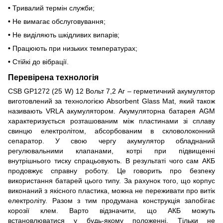
•
Тривалий термін служби;
•
Не вимагає обслуговування;
•
Не виділяють шкідливих випарів;
•
Працюють при низьких температурах;
•
Стійкі до вібрації.
Перевірена технологія
CSB GP1272 (25 W) 12 Вольт 7,2 Аг – герметичний акумулятор
виготовлений за технологією Absorbent Glass Mat, який також
називають VRLA акумулятором. Акумуляторна батарея AGM
характеризується розташованим між пластинами зі сплаву
свинцю електролітом, абсорбованим в скловолоконний
сепаратор. У свою чергу акумулятор обладнаний
регулювальними клапанами, котрі при підвищенні
внутрішнього тиску спрацьовують. В результаті чого сам АКБ
продовжує справну роботу. Це говорить про безпеку
використання батарей цього типу. За рахунок того, що корпус
виконаний з якісного пластика, можна не переживати про витік
електроліту. Разом з тим продумана конструкція запобігає
корозії клем. Варто відзначити, що АКБ можуть
встановлюватися у будь-якому положенні. Тільки не