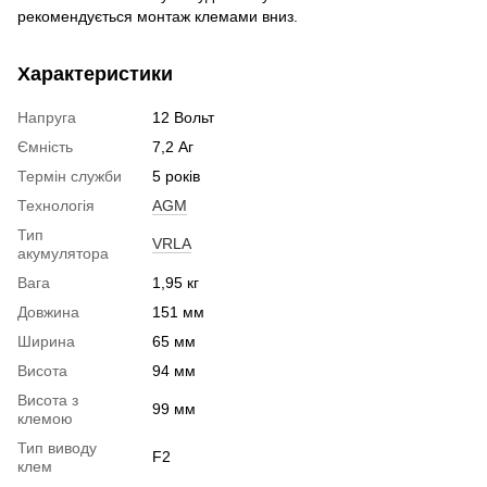
рекомендується монтаж клемами вниз.
Характеристики
Напруга
12 Вольт
Ємність
7,2 Аг
Термін служби
5 років
Технологія
AGM
Тип
VRLA
акумулятора
Вага
1,95 кг
Довжина
151 мм
Ширина
65 мм
Висота
94 мм
Висота з
99 мм
клемою
Тип виводу
F2
клем