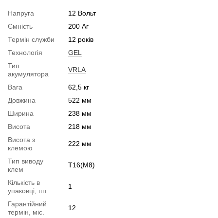
Напруга
12 Вольт
Ємність
200 Аг
Термін служби
12 років
Технологія
GEL
Тип
VRLA
акумулятора
Вага
62,5 кг
Довжина
522 мм
Ширина
238 мм
Висота
218 мм
Висота з
222 мм
клемою
Тип виводу
T16(M8)
клем
Кількість в
1
упаковці, шт
Гарантійний
12
термін, міс.