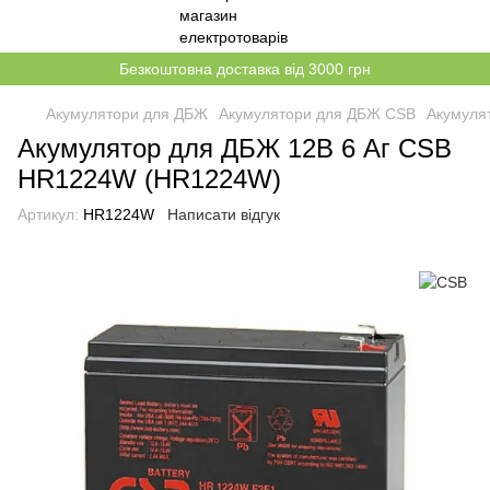
Безкоштовна доставка від 3000 грн
Акумулятори для ДБЖ
Акумулятори для ДБЖ CSB
Акумуля
Акумулятор для ДБЖ 12В 6 Аг CSB
HR1224W (HR1224W)
Артикул:
HR1224W
Написати відгук