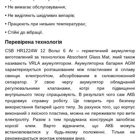
•
Не вимагає обслуговування;
•
Не виділяють шкідливих випарів;
•
Працюють при низьких температурах;
•
Стійкі до вібрації.
Перевірена технологія
CSB HR1224W 12 Вольт 6 Аг – герметичний акумулятор
виготовлений за технологією Absorbent Glass Mat, який також
називають VRLA акумулятором. Акумуляторна батарея AGM
характеризується розташованим між пластинами зі сплаву
свинцю електролітом, абсорбованим в скловолоконний
сепаратор. У свою чергу акумулятор обладнаний
регулювальними клапанами, котрі при підвищенні
внутрішнього тиску спрацьовують. В результаті чого сам АКБ
продовжує справну роботу. Це говорить про безпеку
використання батарей цього типу. За рахунок того, що корпус
виконаний з якісного пластика, можна не переживати про витік
електроліту. Разом з тим продумана конструкція запобігає
корозії клем. Варто відзначити, що АКБ можуть
встановлюватися у будь-якому положенні. Тільки не
рекомендується монтаж клемами вниз.