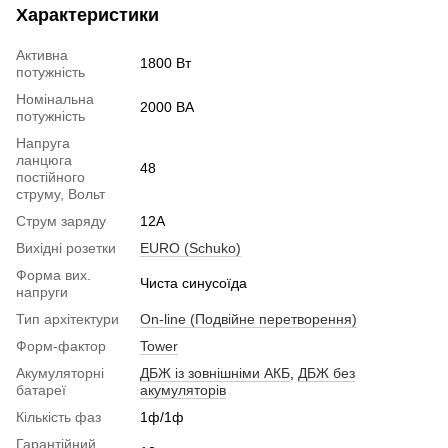
Характеристики
Активна
1800 Вт
потужність
Номінальна
2000 ВА
потужність
Напруга
ланцюга
48
постійного
струму, Вольт
Струм заряду
12А
Вихідні розетки
EURO (Schuko)
Форма вих.
Чиста синусоїда
напруги
Тип архітектури
On-line (Подвійне перетворення)
Форм-фактор
Tower
Акумуляторні
ДБЖ із зовнішніми АКБ
,
ДБЖ без
батареї
акумуляторів
Кількість фаз
1ф/1ф
Гарантійний