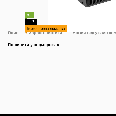
Хіт
7
Безкоштовна доставка
Опис
Характеристики
Новий відгук або ко
Поширити у соцмережах