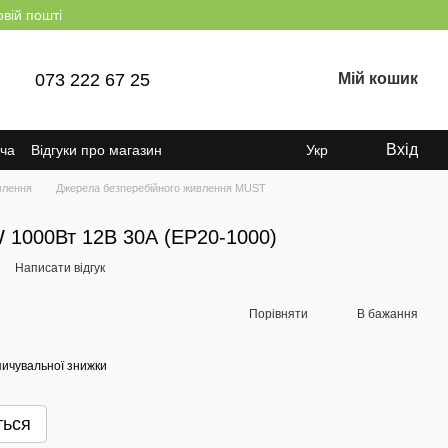
овій пошті
073 222 67 25
Мій кошик
Вхід
ача
Відгуки про магазин
Укр
влення
Джерела безперебійного живлення MUST
1000Вт 12В 30А (EP20-1000)
Написати відгук
Порівняти
В бажання
ичувальної знижки
ться