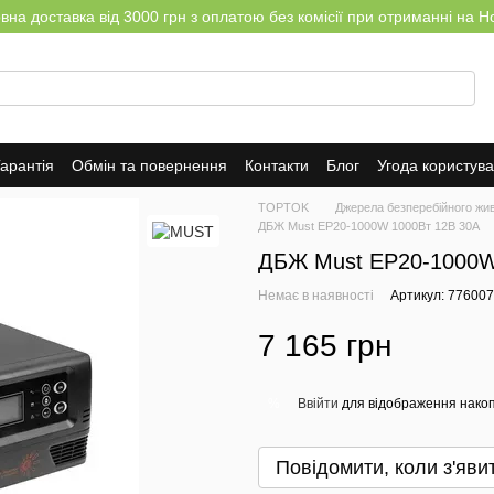
на доставка від 3000 грн з оплатою без комісії при отриманні на Н
арантія
Обмін та повернення
Контакти
Блог
Угода користув
TOPTOK
Джерела безперебійного жи
ДБЖ Must EP20-1000W 1000Вт 12В 30А
ДБЖ Must EP20-1000W 
Немає в наявності
Артикул: 776007
7 165 грн
Ввійти
для відображення накоп
%
Повідомити, коли з'яви