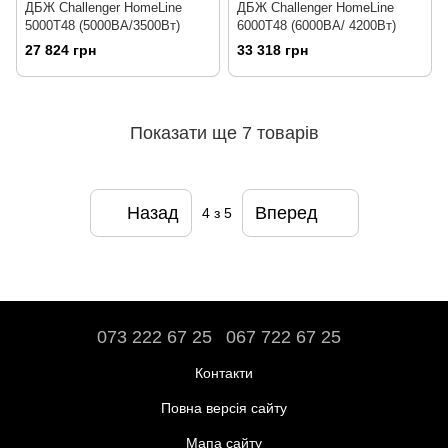
ДБЖ Challenger HomeLine
ДБЖ Challenger HomeLine
5000T48 (5000ВА/3500Вт)
6000T48 (6000ВА/ 4200Вт)
27 824 грн
33 318 грн
Показати ще 7 товарів
Назад
Вперед
4
з 5
073 222 67 25
067 722 67 25
Контакти
Повна версія сайту
Мапа сайту