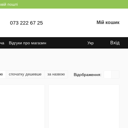
овій пошті
073 222 67 25
Мій кошик
Вхід
ача
Відгуки про магазин
Укр
тю
спочатку дешевше
за назвою
Відображення: