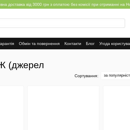
на доставка від 3000 грн з оплатою без комісії при отриманні на Н
арантія
Обмін та повернення
Контакти
Блог
Угода користув
БЖ (джерел
за популярніс
Сортування: