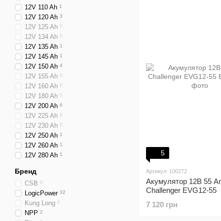
12V 110 Ah
1
12V 120 Ah
3
12V 125 Ah
0
12V 134 Ah
0
12V 135 Ah
1
12V 145 Ah
1
12V 150 Ah
4
12V 155 Ah
0
12V 160 Ah
0
12V 180 Ah
0
12V 200 Ah
6
12V 225 Ah
0
12V 230 Ah
0
12V 250 Ah
1
12V 260 Ah
1
5
12V 280 Ah
1
Бренд
Артикул: 100272
Акумулятор 12В 55 Аг
CSB
0
Challenger EVG12-55
LogicPower
32
Kung Long
0
7 120 грн
NPP
2