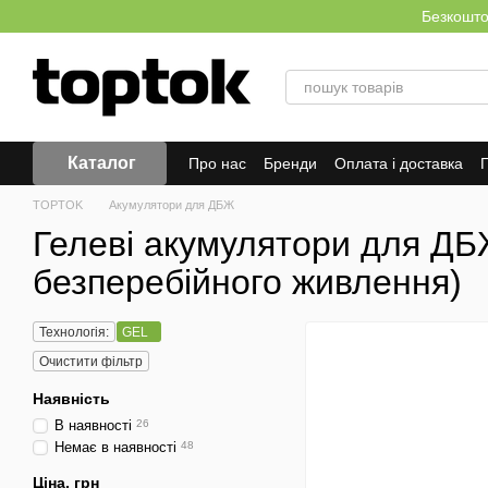
Перейти до основного контенту
Безкоштов
Каталог
Про нас
Бренди
Оплата і доставка
Г
TOPTOK
Акумулятори для ДБЖ
Гелеві акумулятори для Д
безперебійного живлення)
Технологія:
GEL
Очистити фільтр
Наявність
В наявності
26
Немає в наявності
48
Ціна, грн