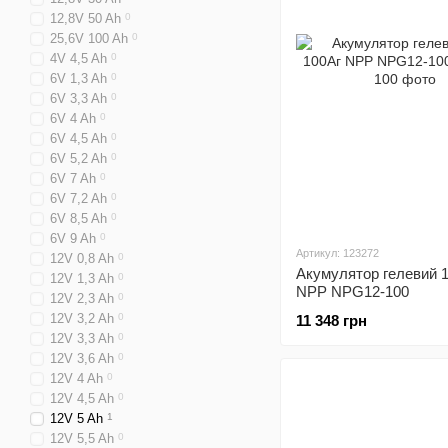
12,8V 50 Ah
0
25,6V 100 Ah
0
4V 4,5 Ah
0
6V 1,3 Ah
0
6V 3,3 Ah
0
6V 4 Ah
0
6V 4,5 Ah
0
6V 5,2 Ah
0
6V 7 Ah
0
6V 7,2 Ah
0
6V 8,5 Ah
0
6V 9 Ah
0
Артикул: 123272
12V 0,8 Ah
0
Акумулятор гелевий 
12V 1,3 Ah
0
NPP NPG12-100
12V 2,3 Ah
0
12V 3,2 Ah
0
11 348 грн
12V 3,3 Ah
0
12V 3,6 Ah
0
12V 4 Ah
0
12V 4,5 Ah
0
12V 5 Ah
1
12V 5,5 Ah
0