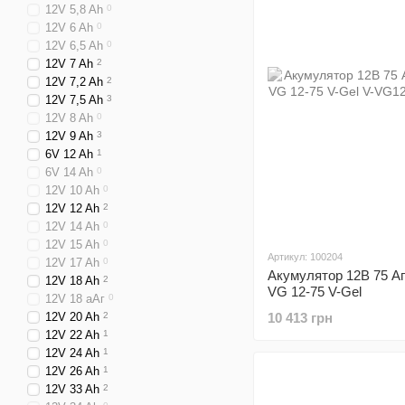
12V 5,8 Ah
0
12V 6 Ah
0
12V 6,5 Ah
0
12V 7 Ah
2
12V 7,2 Ah
2
12V 7,5 Ah
3
12V 8 Ah
0
12V 9 Ah
3
6V 12 Ah
1
6V 14 Ah
0
12V 10 Ah
0
12V 12 Ah
2
12V 14 Ah
0
12V 15 Ah
0
Артикул: 100204
12V 17 Ah
0
Акумулятор 12В 75 Аг
12V 18 Ah
2
VG 12-75 V-Gel
12V 18 аАг
0
10 413 грн
12V 20 Ah
2
12V 22 Ah
1
12V 24 Ah
1
12V 26 Ah
1
12V 33 Ah
2