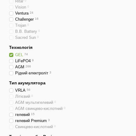
Ritar
0
Vision
0
Ventura
24
Challenger
16
Trojan
0
B.B. Battery
0
Sacred Sun
0
Технологія
GEL
74
LiFePO4
9
AGM
266
Рідкий електроліт
3
Тип акумулятора
VRLA
56
Літієвий
0
AGM мультигелевий
0
AGM свинцево-кислотний
0
гелевий
15
гелевий Premium
3
Свинцево-кислотний
0