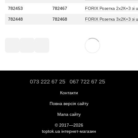
782453
782467
FORIX Розетка 2x2К+З зі ш
782448
782468
FORIX Розетка 3x2К+З зі ш
073 222 67 25
067 722 67 25
Контакти
Повна версія сайту
Мапа сайту
© 2017—2026
toptok.ua інтернет-магазин