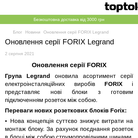
Безкоштовна доставка від 3000 грн
Блог
Новини
Оновлення серії FORIX Legrand
Оновлення серії FORIX Legrand
2 серпня 2021
Оновлення серії FORIX
Група Legrand
оновила асортимент серії
електроінсталяційних виробів
FORIX
і
представляє нові блоки з готовим
підключенням розеток між собою.
Переваги нових розеткових блоків Forix:
▪ Нова концепція суттєво знижує витрати на
монтаж блоку. За рахунок поєднання розеток
в блоці між собою струмопровідними шинами.